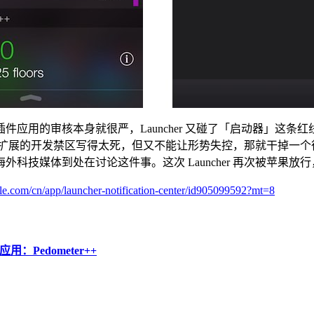
扩展插件应用的审核本身就很严，Launcher 又碰了「启动器」
扩展的开发禁区写得太死，但又不能让形势失控，那就干掉一个很
科技媒体到处在讨论这件事。这次 Launcher 再次被苹果
pple.com/cn/app/launcher-notification-center/id905099592?mt=8
Pedometer++