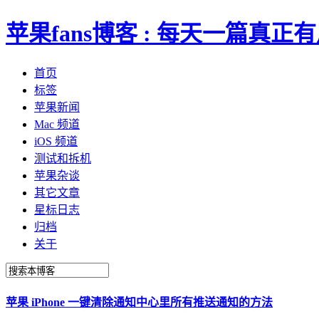
苹果fans博客 : 每天一篇真
首页
标签
苹果新闻
Mac 频道
iOS 频道
测试和拆机
苹果杂谈
其它文章
星标日志
归档
关于
苹果 iPhone 一键清除通知中心里所有推送通知的方法