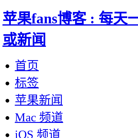
苹果fans博客 : 
或新闻
首页
标签
苹果新闻
Mac 频道
iOS 频道