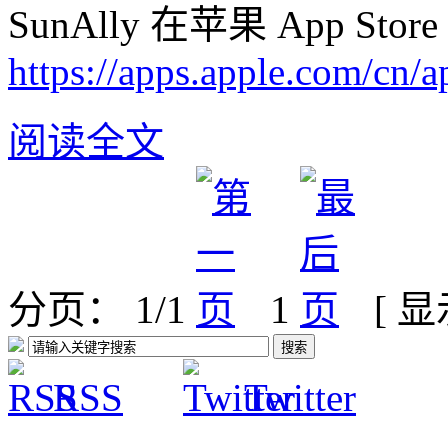
SunAlly 在苹果 App S
https://apps.apple.com/cn/
阅读全文
分页： 1/1
1
[ 
RSS
Twitter