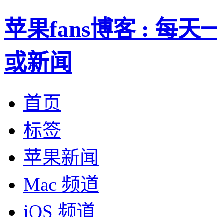
苹果fans博客 : 
或新闻
首页
标签
苹果新闻
Mac 频道
iOS 频道