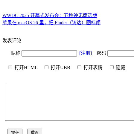
WWDC 2025 开幕式发布会：五秒钟无废话版
苹果在 macOS 26 里，把 Finder（访达）图标颜
发表评论
昵称
[注册]
密码
打开HTML
打开UBB
打开表情
隐