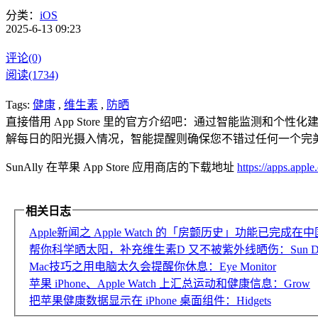
分类：
iOS
2025-6-13 09:23
评论(0)
阅读(1734)
Tags:
健康
,
维生素
,
防晒
直接借用 App Store 里的官方介绍吧：通过智能监测和个
解每日的阳光摄入情况，智能提醒则确保您不错过任何一个完
SunAlly 在苹果 App Store 应用商店的下载地址
https://apps.appl
相关日志
Apple新闻之 Apple Watch 的「房颤历史」功能已完成
帮你科学晒太阳，补充维生素D 又不被紫外线晒伤：Sun Day T
Mac技巧之用电脑太久会提醒你休息：Eye Monitor
苹果 iPhone、Apple Watch 上汇总运动和健康信息：Grow
把苹果健康数据显示在 iPhone 桌面组件：Hidgets