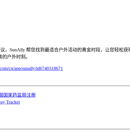
性化建议，SunAlly 帮您找到最适合户外活动的黄金时段，让
美的户外时刻。
e.com/cn/app/sunally/id6740318671
在中国国家药监局注册
racker