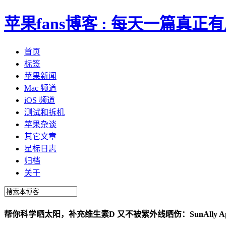
苹果fans博客 : 每天一篇真
首页
标签
苹果新闻
Mac 频道
iOS 频道
测试和拆机
苹果杂谈
其它文章
星标日志
归档
关于
帮你科学晒太阳，补充维生素D 又不被紫外线晒伤：SunAlly A