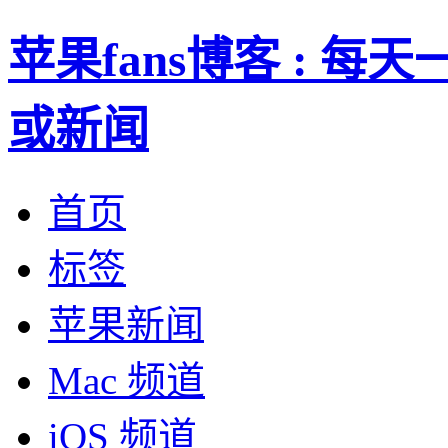
苹果fans博客 : 
或新闻
首页
标签
苹果新闻
Mac 频道
iOS 频道