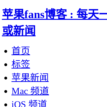
苹果fans博客 : 
或新闻
首页
标签
苹果新闻
Mac 频道
iOS 频道