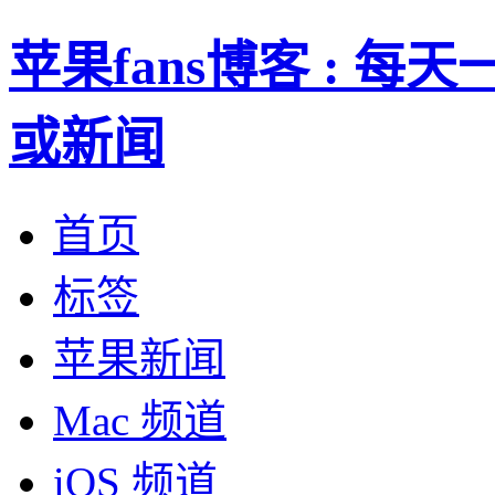
苹果fans博客 : 
或新闻
首页
标签
苹果新闻
Mac 频道
iOS 频道