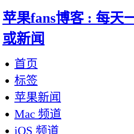
苹果fans博客 : 
或新闻
首页
标签
苹果新闻
Mac 频道
iOS 频道