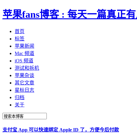
苹果fans博客 : 每天一篇真
首页
标签
苹果新闻
Mac 频道
iOS 频道
测试和拆机
苹果杂谈
其它文章
星标日志
归档
关于
支付宝 App 可以快速绑定 Apple ID 了，方便今后付款