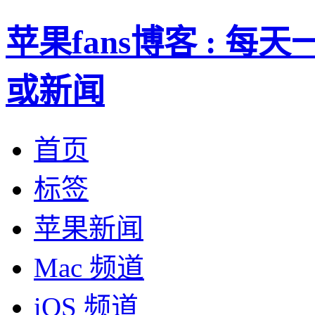
苹果fans博客 : 
或新闻
首页
标签
苹果新闻
Mac 频道
iOS 频道