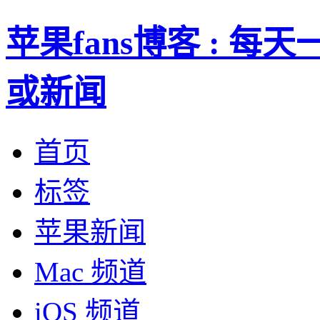
苹果fans博客 : 
或新闻
首页
标签
苹果新闻
Mac 频道
iOS 频道