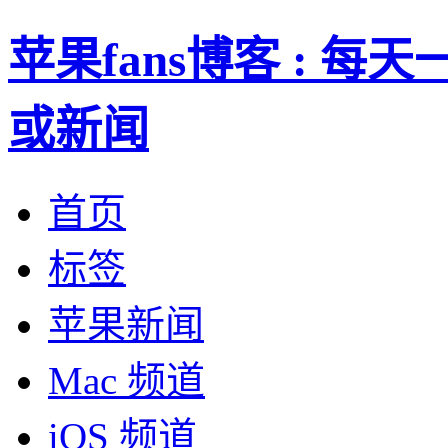
苹果fans博客 : 
或新闻
首页
标签
苹果新闻
Mac 频道
iOS 频道