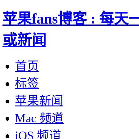
苹果fans博客 : 
或新闻
首页
标签
苹果新闻
Mac 频道
iOS 频道