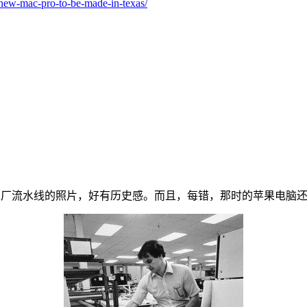
new-mac-pro-to-be-made-in-texas/
脑工厂流水线的照片，好有历史感。而且，每错，那时的苹果电脑