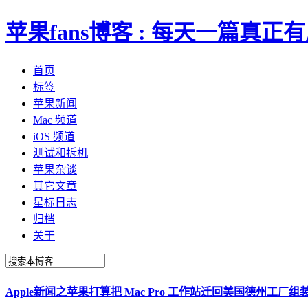
苹果fans博客 : 每天一篇真
首页
标签
苹果新闻
Mac 频道
iOS 频道
测试和拆机
苹果杂谈
其它文章
星标日志
归档
关于
Apple新闻之苹果打算把 Mac Pro 工作站迁回美国德州工厂组