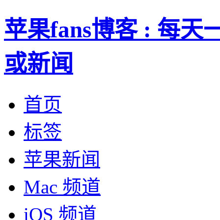
苹果fans博客 : 
或新闻
首页
标签
苹果新闻
Mac 频道
iOS 频道