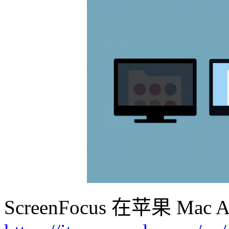
ScreenFocus 在苹果 Ma