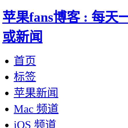
苹果fans博客 : 
或新闻
首页
标签
苹果新闻
Mac 频道
iOS 频道