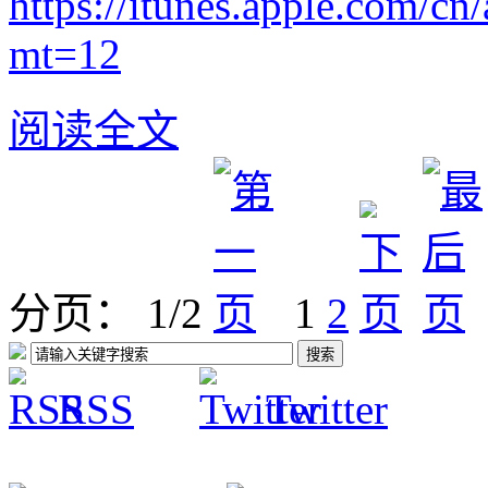
https://itunes.apple.com/c
mt=12
阅读全文
分页： 1/2
1
2
RSS
Twitter