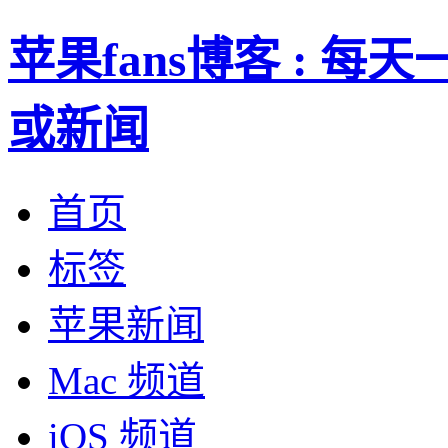
苹果fans博客 : 
或新闻
首页
标签
苹果新闻
Mac 频道
iOS 频道