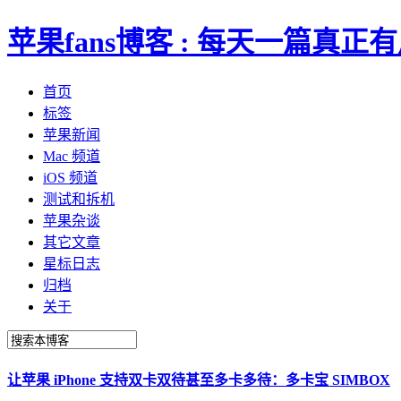
苹果fans博客 : 每天一篇真
首页
标签
苹果新闻
Mac 频道
iOS 频道
测试和拆机
苹果杂谈
其它文章
星标日志
归档
关于
让苹果 iPhone 支持双卡双待甚至多卡多待：多卡宝 SIMBOX