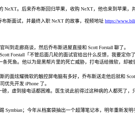
加入了乔布斯的 NeXT。后来乔布斯回归苹果，收购 NeXT，他也来到苹
年前他被乔布斯面试，并最终入职 NeXT 的故事，视频地址
https://www.bi
廊商谈，然后乔布斯进屋直接和 Scott Forstall 聊了。
诉 Scott Forstall「不管后面几轮的面试官给出什么反馈，我要定你
er，微软给他寄了一条死鱼。他以为是黑帮片里的死亡威胁，打电话给
炫耀微软的触控屏电脑有多好，乔布斯送走他后就和 Scott Fo
司优先开发 iPhone 了。
止，体重狂降几十磅，虚到接电话都困难。医生说此前得过这种病的人都
iOS 脚踢 Symbian；今年从档案袋抽出一个超薄笔记本，明年重