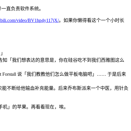
果，并一直负责软件系统。
libili.com/video/BV1hp4y117jX/
。如果你懒得看这个一个小时长
了」
微软，却被告知「我们想表达的意思是，你在硅谷吃不到我们西雅图这么
rstall 说「我们教教他们怎么做平板电脑吧」…… 于是后来
死了，只能不断给他输血补充能量。后来乔布斯派来一个中医，用针灸
新发明手机」的苹果。再看看现在，唉。