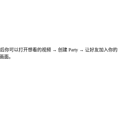
安装后你可以打开想看的视频 → 创建 Party → 让好友加入你的
频画面。