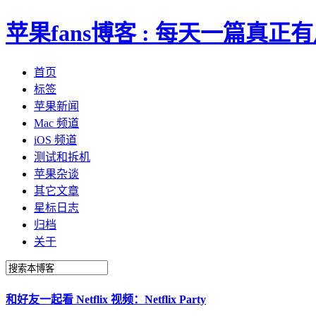
苹果fans博客 : 每天一篇真
首页
标签
苹果新闻
Mac 频道
iOS 频道
测试和拆机
苹果杂谈
其它文章
星标日志
归档
关于
和好友一起看 Netflix 视频：Netflix Party