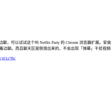
可以试试这个叫 Netflix Party 的 Chrome 浏览器扩展。
，方便边看边聊。而且聊天区是侧滑出来的，不会出现「弹幕」干扰视
hV411z7Bc