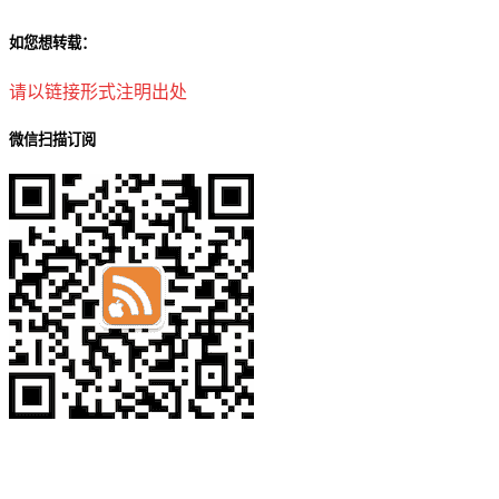
如您想转载：
请以链接形式注明出处
微信扫描订阅