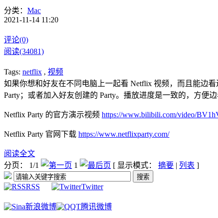
分类：
Mac
2021-11-14 11:20
评论(0)
阅读(34081)
Tags:
netflix
,
视频
如果你想和好友在不同电脑上一起看 Netflix 视频，而且能边看边聊，
Party；或者加入好友创建的 Party。播放进度是一致的
Netflix Party 的官方演示视频
https://www.bilibili.com/video/BV1
Netflix Party 官网下载
https://www.netflixparty.com/
阅读全文
分页： 1/1
1
[ 显示模式：
摘要
|
列表
]
RSS
Twitter
新浪微博
腾讯微博