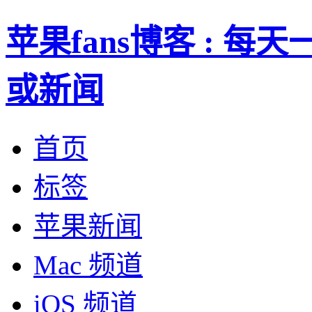
苹果fans博客 : 
或新闻
首页
标签
苹果新闻
Mac 频道
iOS 频道