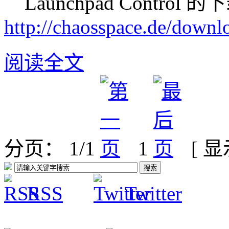
Launchpad Control 
http://chaosspace.de/down
阅读全文
分页： 1/1
1
[ 
RSS
Twitter