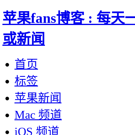
苹果fans博客 : 
或新闻
首页
标签
苹果新闻
Mac 频道
iOS 频道