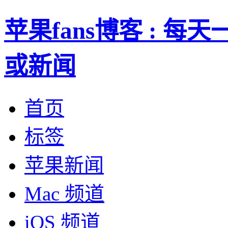
苹果fans博客 : 
或新闻
首页
标签
苹果新闻
Mac 频道
iOS 频道