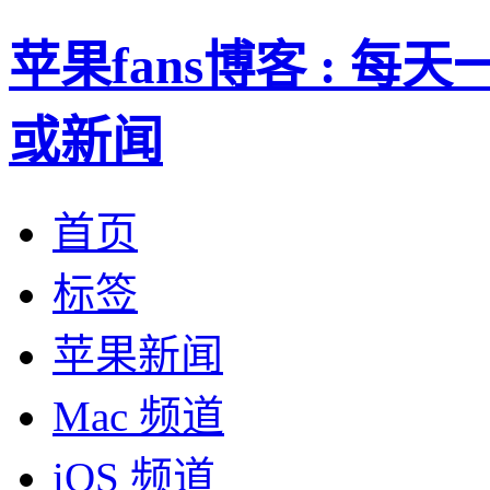
苹果fans博客 : 
或新闻
首页
标签
苹果新闻
Mac 频道
iOS 频道