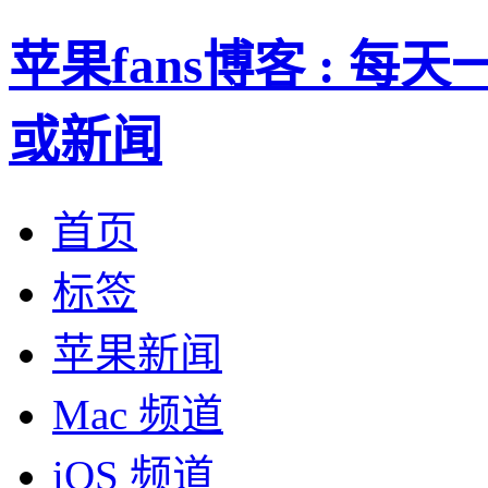
苹果fans博客 : 
或新闻
首页
标签
苹果新闻
Mac 频道
iOS 频道