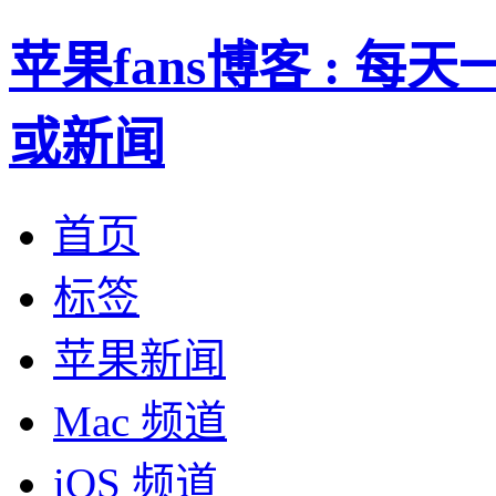
苹果fans博客 : 
或新闻
首页
标签
苹果新闻
Mac 频道
iOS 频道