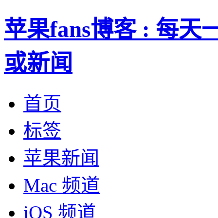
苹果fans博客 : 
或新闻
首页
标签
苹果新闻
Mac 频道
iOS 频道