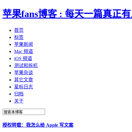
苹果fans博客 : 每天一篇真
首页
标签
苹果新闻
Mac 频道
iOS 频道
测试和拆机
苹果杂谈
其它文章
星标日志
归档
关于
授权转载：我怎么给 Apple 写文案