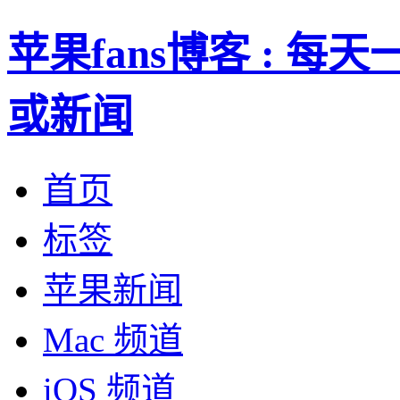
苹果fans博客 : 
或新闻
首页
标签
苹果新闻
Mac 频道
iOS 频道