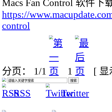
Macs Fan Control 软件
https://www.macupdate.co
control
分页： 1/1
1
[ 
RSS
Twitter