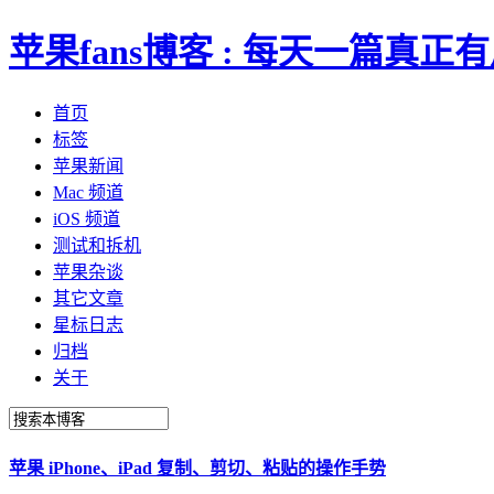
苹果fans博客 : 每天一篇真
首页
标签
苹果新闻
Mac 频道
iOS 频道
测试和拆机
苹果杂谈
其它文章
星标日志
归档
关于
苹果 iPhone、iPad 复制、剪切、粘贴的操作手势