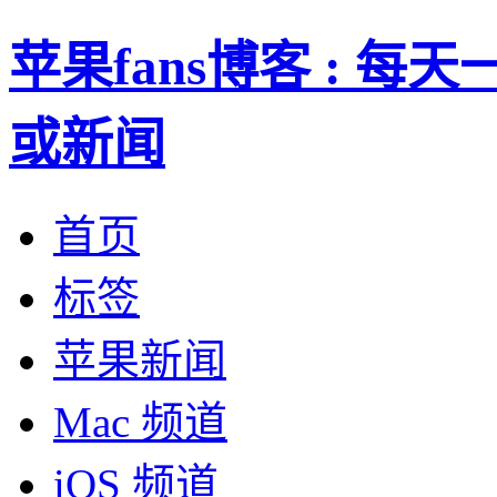
苹果fans博客 : 
或新闻
首页
标签
苹果新闻
Mac 频道
iOS 频道