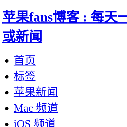
苹果fans博客 : 
或新闻
首页
标签
苹果新闻
Mac 频道
iOS 频道