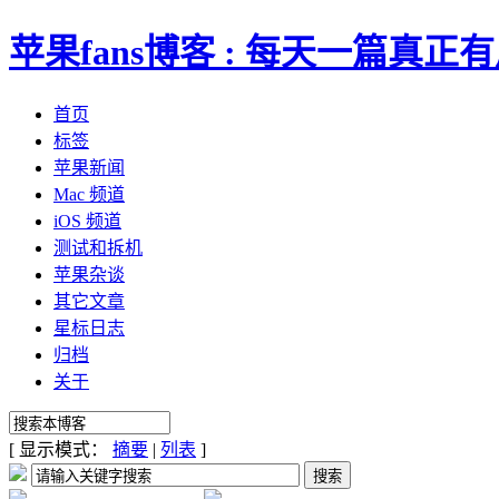
苹果fans博客 : 每天一篇真
首页
标签
苹果新闻
Mac 频道
iOS 频道
测试和拆机
苹果杂谈
其它文章
星标日志
归档
关于
[ 显示模式：
摘要
|
列表
]