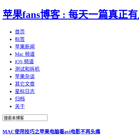
苹果fans博客 : 每天一篇真
首页
标签
苹果新闻
Mac 频道
iOS 频道
测试和拆机
苹果杂谈
其它文章
星标日志
归档
关于
MAC使用技巧之苹果电脑看avi电影不再头痛