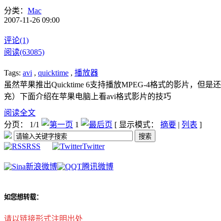
分类：
Mac
2007-11-26 09:00
评论(1)
阅读(63085)
Tags:
avi
,
quicktime
,
播放器
虽然苹果推出Quicktime 6支持播放MPEG-4格式的影片
充）下面介绍在苹果电脑上看avi格式影片的技巧
阅读全文
分页： 1/1
1
[ 显示模式：
摘要
|
列表
]
RSS
Twitter
新浪微博
腾讯微博
如您想转载：
请以链接形式注明出处