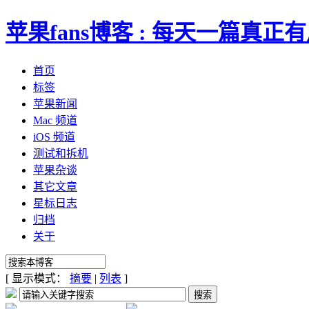
苹果fans博客 : 每天一篇真
首页
标签
苹果新闻
Mac 频道
iOS 频道
测试和拆机
苹果杂谈
其它文章
星标日志
归档
关于
[ 显示模式：
摘要
|
列表
]