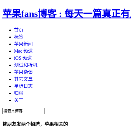
苹果fans博客 : 每天一篇真
首页
标签
苹果新闻
Mac 频道
iOS 频道
测试和拆机
苹果杂谈
其它文章
星标日志
归档
关于
替朋友发两个招聘，苹果相关的