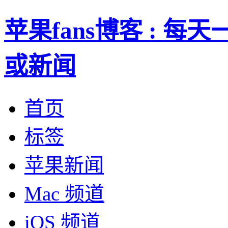
苹果fans博客 : 
或新闻
首页
标签
苹果新闻
Mac 频道
iOS 频道