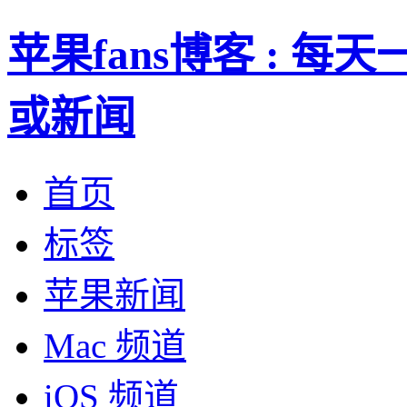
苹果fans博客 : 
或新闻
首页
标签
苹果新闻
Mac 频道
iOS 频道