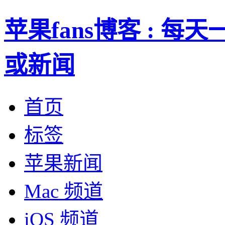
苹果fans博客 : 
或新闻
首页
标签
苹果新闻
Mac 频道
iOS 频道