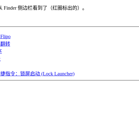
inder 侧边栏看到了（红圈标出的）。
ipo
右翻转
序
法
捷指令：锁屏启动 (Lock Launcher)