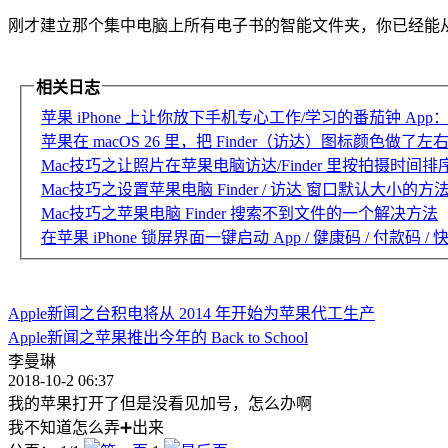
刚才建立那个集中电脑上所有电子书的智能文件夹，你已经能从 F
相关日志
苹果 iPhone 上让你放下手机专心工作/学习的番茄钟 App：Fl
苹果在 macOS 26 里，把 Finder（访达）图标颜色做了左
Mac技巧之让照片在苹果电脑访达/Finder 里按拍摄时间排
Mac技巧之设置苹果电脑 Finder / 访达 窗口默认大小的方
Mac技巧之苹果电脑 Finder 搜索不到文件的一个解决方法
在苹果 iPhone 锁屏界面一键启动 App / 健康码 / 付款码 / 快
Apple新闻之台积电将从 2014 年开始为苹果代工生产
Apple新闻之苹果推出今年的 Back to School
李曼琳
2018-10-2 06:37
我的苹果打开了但是没看见加号，怎么办啊
我不知道怎么弄➕出来