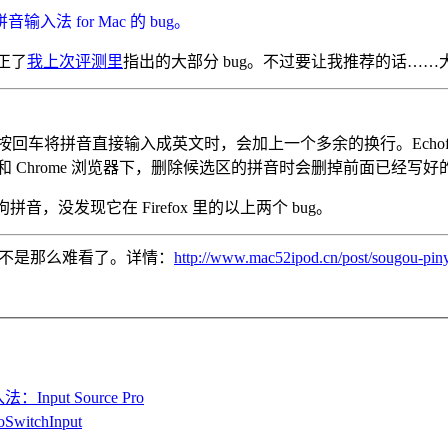
 for Mac 的 bug。
修正了
我上次评测里
指出的大部分 bug。不过要让我推荐的话……
ox 下，按回车将拼音直接输入成英文时，会加上一个多余的换行。Echof
efox 和 Chrome 浏览器下，删除候选区的拼音时会删掉前面已经写
试搜狗拼音，没发现它在 Firefox 里的以上两个 bug。
，图标不是那么难看了。详情：
http://www.mac52ipod.cn/post/sougou-piny
t Source Pro
chInput