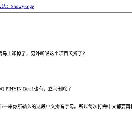
ShowyEdge
启后马上卸掉了，另外听说这个项目夭折了？
PINYIN Beta1也有，立马删除了
，前面会带一串你所输入的这段中文拼音字母。所以每次打完中文都要