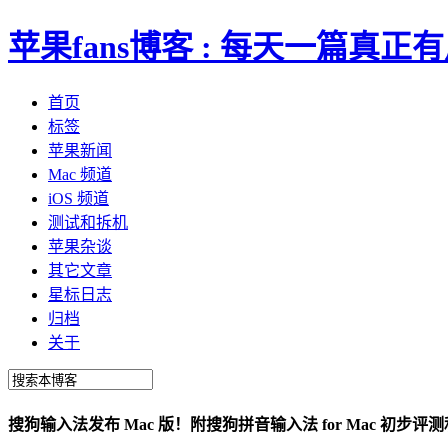
苹果fans博客 : 每天一篇真
首页
标签
苹果新闻
Mac 频道
iOS 频道
测试和拆机
苹果杂谈
其它文章
星标日志
归档
关于
搜狗输入法发布 Mac 版！附搜狗拼音输入法 for Mac 初步评