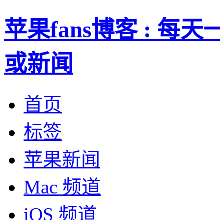
苹果fans博客 : 
或新闻
首页
标签
苹果新闻
Mac 频道
iOS 频道