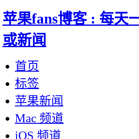
苹果fans博客 : 
或新闻
首页
标签
苹果新闻
Mac 频道
iOS 频道