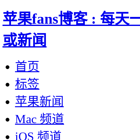
苹果fans博客 : 
或新闻
首页
标签
苹果新闻
Mac 频道
iOS 频道