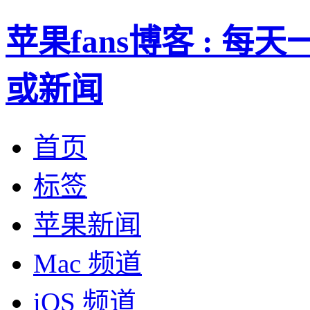
苹果fans博客 : 
或新闻
首页
标签
苹果新闻
Mac 频道
iOS 频道