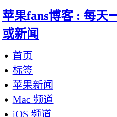
苹果fans博客 : 
或新闻
首页
标签
苹果新闻
Mac 频道
iOS 频道