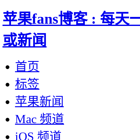
苹果fans博客 : 
或新闻
首页
标签
苹果新闻
Mac 频道
iOS 频道