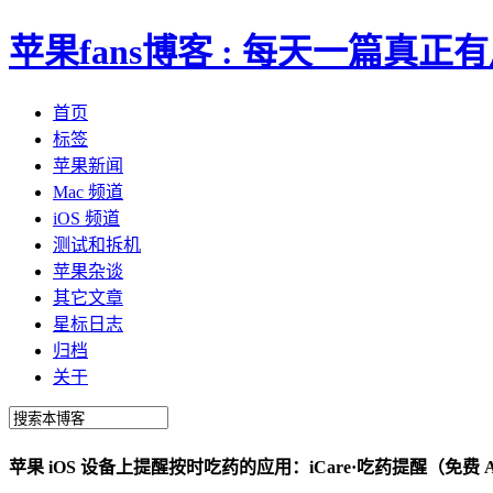
苹果fans博客 : 每天一篇真
首页
标签
苹果新闻
Mac 频道
iOS 频道
测试和拆机
苹果杂谈
其它文章
星标日志
归档
关于
苹果 iOS 设备上提醒按时吃药的应用：iCare·吃药提醒（免费 