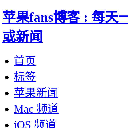
苹果fans博客 : 
或新闻
首页
标签
苹果新闻
Mac 频道
iOS 频道